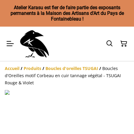
Atelier Karasu est fier de faire partie des exposants
permanents à la Maison des Artisans d'Art du Pays de
Fontainebleau !
Accueil
/
Produits
/
Boucles d'oreilles TSUGAI
/
Boucles
d'Oreilles motif Corbeau en cuir tannage végétal - TSUGAI
Rouge & Violet