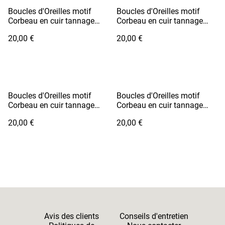
Boucles d'Oreilles motif
Boucles d'Oreilles motif
Corbeau en cuir tannage
Corbeau en cuir tannage
végétal - TSUGAI Orange
végétal - TSUGAI Violet
20,00 €
20,00 €
Boucles d'Oreilles motif
Boucles d'Oreilles motif
Corbeau en cuir tannage
Corbeau en cuir tannage
végétal - TSUGAI Jaune Vif
végétal - TSUGAI Bleu Vif &
20,00 €
20,00 €
& Orange
Vert Pomme
Avis des clients
Conseils d'entretien