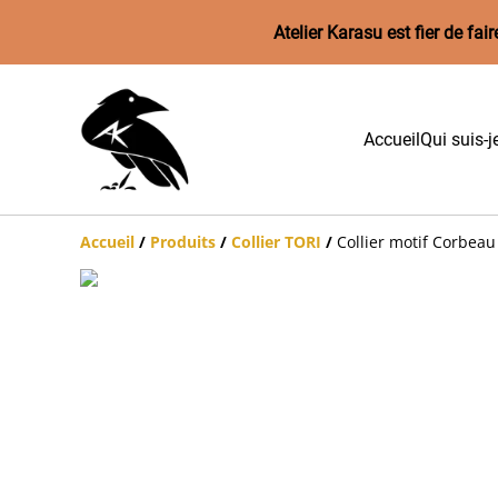
Atelier Karasu est fier de f
Accueil
Qui suis-j
Accueil
/
Produits
/
Collier TORI
/
Collier motif Corbeau