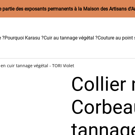
aire partie des exposants permanents à la Maison des Artisans d'A
e ?
Pourquoi Karasu ?
Cuir au tannage végétal ?
Couture au point s
 en cuir tannage végétal - TORI Violet
Collier
Corbeau
tannage