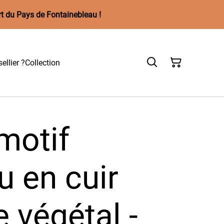
rt du Pays de Fontainebleau !
ellier ?
Collection
 motif
 en cuir
 végétal -