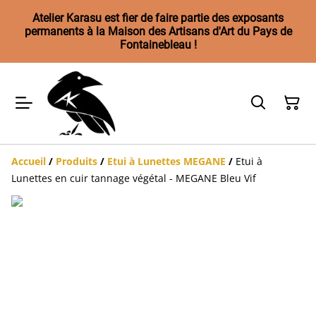
Atelier Karasu est fier de faire partie des exposants
permanents à la Maison des Artisans d'Art du Pays de
Fontainebleau !
Accueil
/
Produits
/
Etui à Lunettes MEGANE
/
Etui à
Lunettes en cuir tannage végétal - MEGANE Bleu Vif