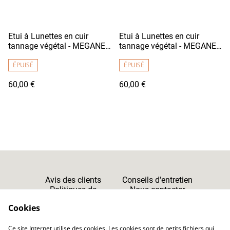
Etui à Lunettes en cuir
Etui à Lunettes en cuir
tannage végétal - MEGANE
tannage végétal - MEGANE
Bordeaux Clair
Orange
ÉPUISÉ
ÉPUISÉ
60,00 €
60,00 €
Avis des clients
Conseils d'entretien
Politiques de
Nous contacter
Cookies
Confidentialité
Cookies
Ce site Internet utilise des cookies. Les cookies sont de petits fichiers qui