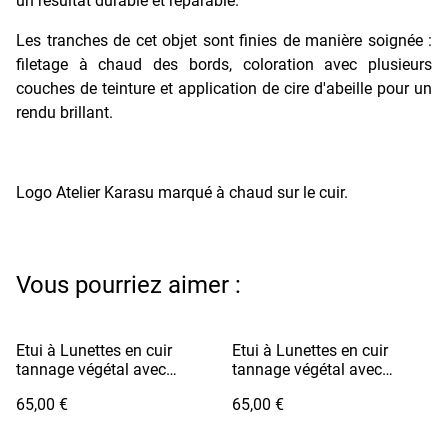
un résultat durable et réparable.
Les tranches de cet objet sont finies de manière soignée :
filetage à chaud des bords, coloration avec plusieurs
couches de teinture et application de cire d'abeille pour un
rendu brillant.
Logo Atelier Karasu marqué à chaud sur le cuir.
Vous pourriez aimer :
Etui à Lunettes en cuir
Etui à Lunettes en cuir
tannage végétal avec
tannage végétal avec
cordon - MEGANE Jaune
cordon - MEGANE Marron
65,00 €
65,00 €
Soleil
Camel