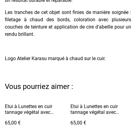
un résultat durable et réparable.
Les tranches de cet objet sont finies de manière soignée :
filetage à chaud des bords, coloration avec plusieurs
couches de teinture et application de cire d'abeille pour un
rendu brillant.
Logo Atelier Karasu marqué à chaud sur le cuir.
Vous pourriez aimer :
Etui à Lunettes en cuir
Etui à Lunettes en cuir
tannage végétal avec
tannage végétal avec
cordon - MEGANE Vert
cordon - MEGANE Marron
65,00 €
65,00 €
Pomme
Foncé / Fil Blanc