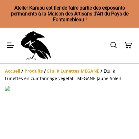
Atelier Karasu est fier de faire partie des exposants
permanents à la Maison des Artisans d'Art du Pays de
Fontainebleau !
Accueil
/
Produits
/
Etui à Lunettes MEGANE
/
Etui à
Lunettes en cuir tannage végétal - MEGANE Jaune Soleil