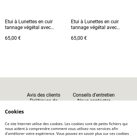
Etui à Lunettes en cuir
Etui à Lunettes en cuir
tannage végétal avec
tannage végétal avec
cordon - MEGANE Jaune
cordon - MEGANE Marron
65,00 €
65,00 €
Soleil
Camel
Avis des clients
Conseils d'entretien
Politiques de
Nous contacter
Cookies
Confidentialité
Cookies
Ce site Internet utilise des cookies. Les cookies sont de petits fichiers qui
CGV
nous aident à comprendre comment vous utilisez nos services afin
d'améliorer votre expérience. Vous pouvez en savoir plus sur ces cookies