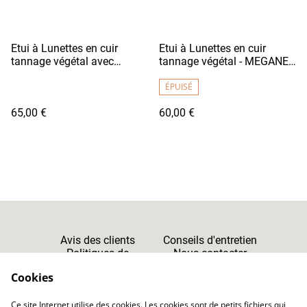
Etui à Lunettes en cuir
Etui à Lunettes en cuir
tannage végétal avec
tannage végétal - MEGANE
cordon - MEGANE Marron
Bordeaux Clair
Camel
ÉPUISÉ
65,00 €
60,00 €
Avis des clients
Conseils d'entretien
Politiques de
Nous contacter
Cookies
Confidentialité
Cookies
Ce site Internet utilise des cookies. Les cookies sont de petits fichiers qui