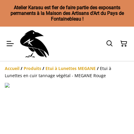
Atelier Karasu est fier de faire partie des exposants
permanents à la Maison des Artisans d'Art du Pays de
Fontainebleau !
Accueil
/
Produits
/
Etui à Lunettes MEGANE
/
Etui à
Lunettes en cuir tannage végétal - MEGANE Rouge