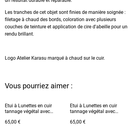
un résultat durable et réparable.
Les tranches de cet objet sont finies de manière soignée :
filetage à chaud des bords, coloration avec plusieurs
couches de teinture et application de cire d'abeille pour un
rendu brillant.
Logo Atelier Karasu marqué à chaud sur le cuir.
Vous pourriez aimer :
Etui à Lunettes en cuir
Etui à Lunettes en cuir
tannage végétal avec
tannage végétal avec
cordon - MEGANE Marron
cordon - MEGANE Jaune
65,00 €
65,00 €
Foncé / Fil Blanc
Soleil