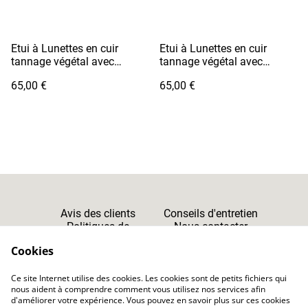
Etui à Lunettes en cuir
Etui à Lunettes en cuir
tannage végétal avec
tannage végétal avec
cordon - MEGANE Jaune
cordon - MEGANE Marron
65,00 €
65,00 €
Soleil
Camel
Avis des clients
Conseils d'entretien
Politiques de
Nous contacter
Cookies
Confidentialité
Cookies
Ce site Internet utilise des cookies. Les cookies sont de petits fichiers qui
CGV
nous aident à comprendre comment vous utilisez nos services afin
d'améliorer votre expérience. Vous pouvez en savoir plus sur ces cookies