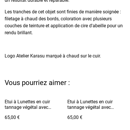
un résultat durable et réparable.
Les tranches de cet objet sont finies de manière soignée :
filetage à chaud des bords, coloration avec plusieurs
couches de teinture et application de cire d'abeille pour un
rendu brillant.
Logo Atelier Karasu marqué à chaud sur le cuir.
Vous pourriez aimer :
Etui à Lunettes en cuir
Etui à Lunettes en cuir
tannage végétal avec
tannage végétal avec
cordon - MEGANE Vert
cordon - MEGANE Marron
65,00 €
65,00 €
Pomme
Foncé / Fil Blanc