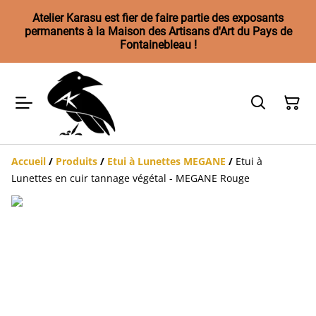
Atelier Karasu est fier de faire partie des exposants
permanents à la Maison des Artisans d'Art du Pays de
Fontainebleau !
Accueil
/
Produits
/
Etui à Lunettes MEGANE
/
Etui à
Lunettes en cuir tannage végétal - MEGANE Rouge