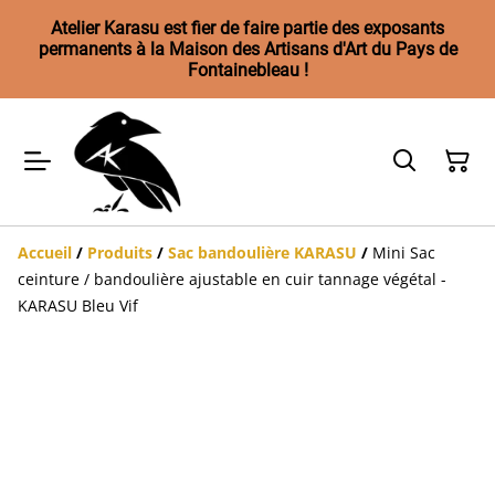
Atelier Karasu est fier de faire partie des exposants
permanents à la Maison des Artisans d'Art du Pays de
Fontainebleau !
Accueil
/
Produits
/
Sac bandoulière KARASU
/
Mini Sac
ceinture / bandoulière ajustable en cuir tannage végétal -
KARASU Bleu Vif