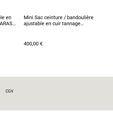
le en
Mini Sac ceinture / bandoulière
 KARASU
ajustable en cuir tannage
végétal - KARASU Violet
400,00 €
CGV