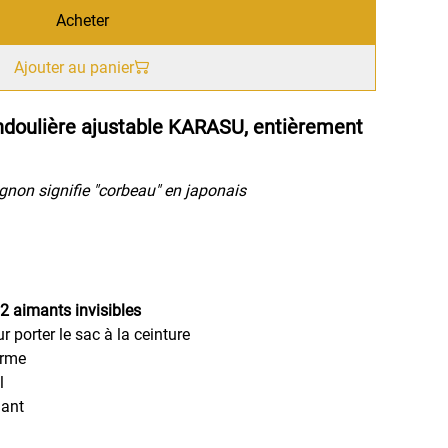
Acheter
Ajouter au panier
andoulière ajustable KARASU, entièrement
non signifie "corbeau" en japonais
2 aimants invisibles
r porter le sac à la ceinture
erme
l
lant