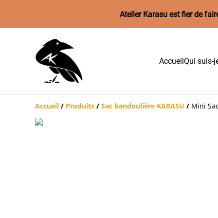
Atelier Karasu est fier de f
Accueil
Qui suis-j
Accueil
/
Produits
/
Sac bandoulière KARASU
/
Mini Sac