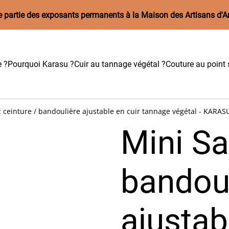
aire partie des exposants permanents à la Maison des Artisans d'A
e ?
Pourquoi Karasu ?
Cuir au tannage végétal ?
Couture au point s
 ceinture / bandoulière ajustable en cuir tannage végétal - KARASU
Mini Sa
bandou
ajustab