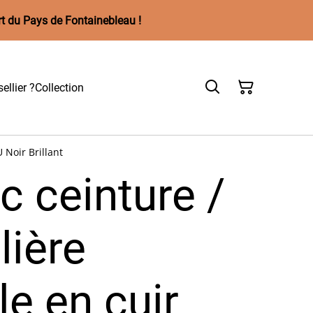
rt du Pays de Fontainebleau !
ellier ?
Collection
 Noir Brillant
c ceinture /
lière
le en cuir