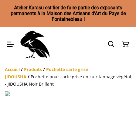
Atelier Karasu est fier de faire partie des exposants
permanents à la Maison des Artisans d'Art du Pays de
Fontainebleau !
Accueil
/
Produits
/
Pochette carte grise
JIDOUSHA
/
Pochette pour carte grise en cuir tannage végétal
- JIDOUSHA Noir Brillant