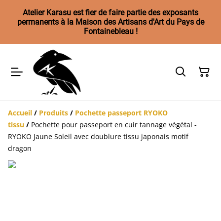
Atelier Karasu est fier de faire partie des exposants
permanents à la Maison des Artisans d'Art du Pays de
Fontainebleau !
Accueil
/
Produits
/
Pochette passeport RYOKO
tissu
/
Pochette pour passeport en cuir tannage végétal -
RYOKO Jaune Soleil avec doublure tissu japonais motif
dragon