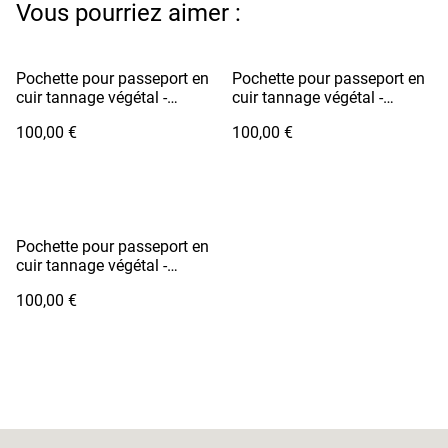
Vous pourriez aimer :
Pochette pour passeport en
Pochette pour passeport en
cuir tannage végétal -
cuir tannage végétal -
RYOKO Rouge avec
RYOKO Vert Pomme avec
100,00 €
100,00 €
doublure tissu Nouvelle
doublure tissu japonais
Calédonie motif hibiscus
motif bambous
Pochette pour passeport en
cuir tannage végétal -
RYOKO Bleu vif avec
100,00 €
doublure tissu japonais
motif vagues