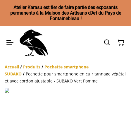
Atelier Karasu est fier de faire partie des exposants
permanents à la Maison des Artisans d'Art du Pays de
Fontainebleau !
Accueil
/
Produits
/
Pochette smartphone
SUBAKO
/
Pochette pour smartphone en cuir tannage végétal
et avec cordon ajustable - SUBAKO Vert Pomme