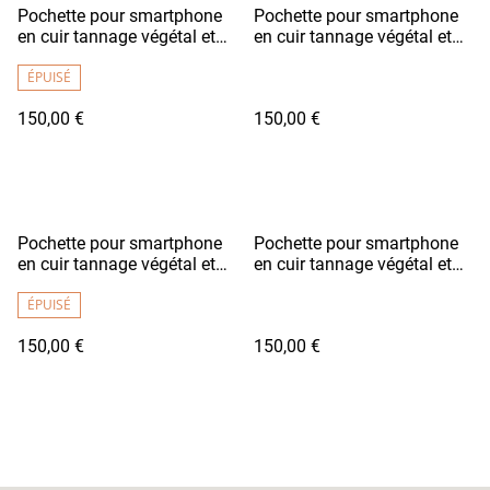
Pochette pour smartphone
Pochette pour smartphone
en cuir tannage végétal et
en cuir tannage végétal et
avec cordon ajustable -
avec cordon ajustable -
SUBAKO Bordeaux Clair
ÉPUISÉ
SUBAKO Noir Brillant
150,00 €
150,00 €
Pochette pour smartphone
Pochette pour smartphone
en cuir tannage végétal et
en cuir tannage végétal et
avec cordon ajustable -
avec cordon ajustable -
SUBAKO Marron Camel
ÉPUISÉ
SUBAKO Jaune Soleil
150,00 €
150,00 €