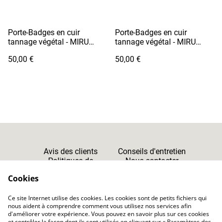
Porte-Badges en cuir
Porte-Badges en cuir
tannage végétal - MIRU
tannage végétal - MIRU
Orange
Rouge
50,00 €
50,00 €
Avis des clients
Conseils d'entretien
Politiques de
Nous contacter
Cookies
Confidentialité
Cookies
Ce site Internet utilise des cookies. Les cookies sont de petits fichiers qui
CGV
nous aident à comprendre comment vous utilisez nos services afin
d'améliorer votre expérience. Vous pouvez en savoir plus sur ces cookies
et contrôler la façon dont ils sont utilisés en cliquant sur « Paramètres des