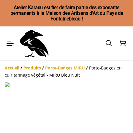
Atelier Karasu est fier de faire partie des exposants
permanents à la Maison des Artisans d'Art du Pays de
Fontainebleau !
Accueil
/
Produits
/
Porte-Badges MIRU
/
Porte-Badges en
cuir tannage végétal - MIRU Bleu Nuit