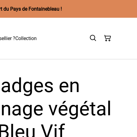
rt du Pays de Fontainebleau !
ellier ?
Collection
Badges en
nnage végétal
Bleu Vif