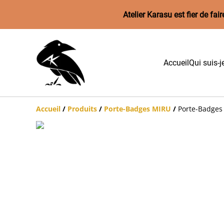
Atelier Karasu est fier de f
Accueil
Qui suis-j
Accueil
/
Produits
/
Porte-Badges MIRU
/
Porte-Badges 