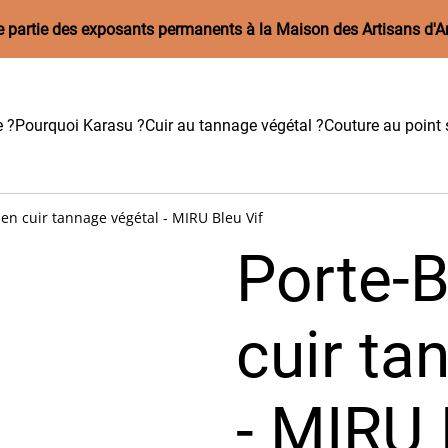
aire partie des exposants permanents à la Maison des Artisans d'A
e ?
Pourquoi Karasu ?
Cuir au tannage végétal ?
Couture au point s
en cuir tannage végétal - MIRU Bleu Vif
Porte-
cuir ta
- MIRU 