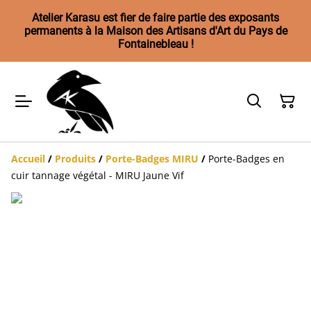
Atelier Karasu est fier de faire partie des exposants
permanents à la Maison des Artisans d'Art du Pays de
Fontainebleau !
Accueil
/
Produits
/
Porte-Badges MIRU
/
Porte-Badges en
cuir tannage végétal - MIRU Jaune Vif