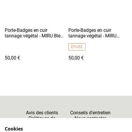
Porte-Badges en cuir
Porte-Badges en cuir
tannage végétal - MIRU Bleu
tannage végétal - MIRU
Vif
Marron Camel
ÉPUISÉ
50,00 €
50,00 €
Avis des clients
Conseils d'entretien
Politiques de
Nous contacter
Cookies
Confidentialité