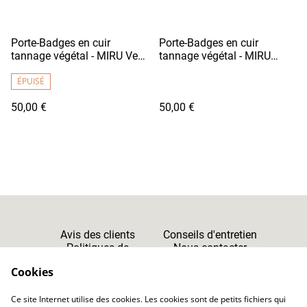
Porte-Badges en cuir
Porte-Badges en cuir
tannage végétal - MIRU Vert
tannage végétal - MIRU
Khaki / Fil Blanc
Violet
ÉPUISÉ
50,00 €
50,00 €
Avis des clients
Conseils d'entretien
Politiques de
Nous contacter
Cookies
Confidentialité
Cookies
Ce site Internet utilise des cookies. Les cookies sont de petits fichiers qui
CGV