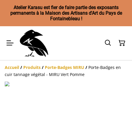
Atelier Karasu est fier de faire partie des exposants
permanents à la Maison des Artisans d'Art du Pays de
Fontainebleau !
Accueil
/
Produits
/
Porte-Badges MIRU
/
Porte-Badges en
cuir tannage végétal - MIRU Vert Pomme