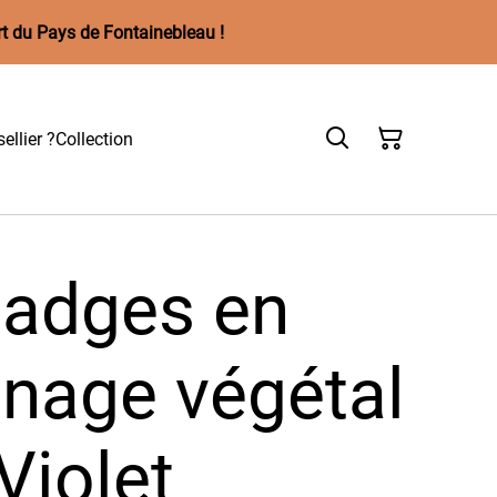
rt du Pays de Fontainebleau !
ellier ?
Collection
Badges en
nnage végétal
Violet