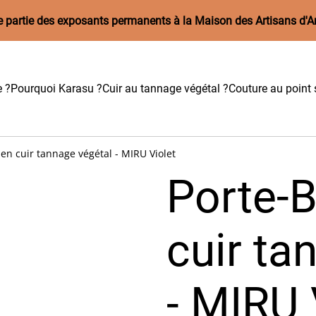
aire partie des exposants permanents à la Maison des Artisans d'A
e ?
Pourquoi Karasu ?
Cuir au tannage végétal ?
Couture au point s
en cuir tannage végétal - MIRU Violet
Porte-
cuir ta
- MIRU 