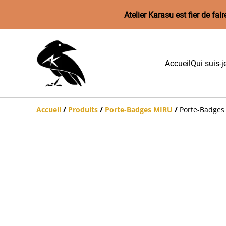
Atelier Karasu est fier de f
Accueil
Qui suis-j
Accueil
/
Produits
/
Porte-Badges MIRU
/
Porte-Badges 