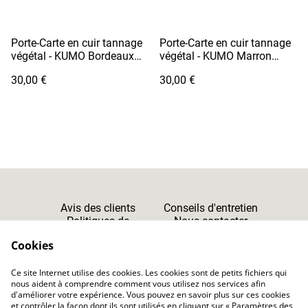
Porte-Carte en cuir tannage
Porte-Carte en cuir tannage
végétal - KUMO Bordeaux
végétal - KUMO Marron
Foncé
Chocolat
30,00 €
30,00 €
Avis des clients
Conseils d'entretien
Politiques de
Nous contacter
Cookies
Confidentialité
Cookies
Ce site Internet utilise des cookies. Les cookies sont de petits fichiers qui
CGV
nous aident à comprendre comment vous utilisez nos services afin
d'améliorer votre expérience. Vous pouvez en savoir plus sur ces cookies
et contrôler la façon dont ils sont utilisés en cliquant sur « Paramètres des