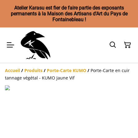
Atelier Karasu est fier de faire partie des exposants
permanents à la Maison des Artisans d'Art du Pays de
Fontainebleau !
Accueil
/
Produits
/
Porte-Carte KUMO
/
Porte-Carte en cuir
tannage végétal - KUMO Jaune Vif