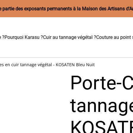
aire partie des exposants permanents à la Maison des Artisans d'A
e ?
Pourquoi Karasu ?
Cuir au tannage végétal ?
Couture au point s
es en cuir tannage végétal - KOSATEN Bleu Nuit
Porte-C
tannage
KOSATE