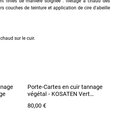
nt finies de manière soignée : filetage à chaud des
rs couches de teinture et application de cire d'abeille
haud sur le cuir.
nnage
Porte-Cartes en cuir tannage
ge
végétal - KOSATEN Vert
Pomme
80,00 €