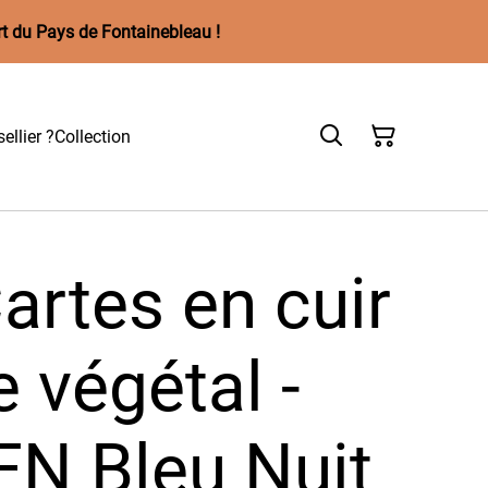
rt du Pays de Fontainebleau !
ellier ?
Collection
artes en cuir
 végétal -
N Bleu Nuit