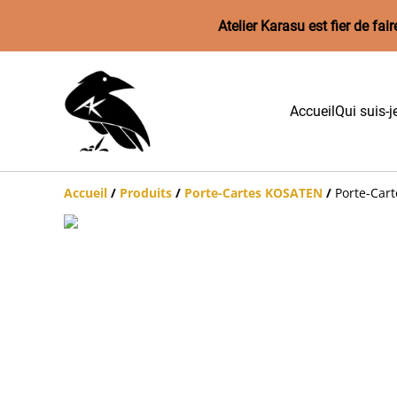
Atelier Karasu est fier de f
Accueil
Qui suis-j
Accueil
/
Produits
/
Porte-Cartes KOSATEN
/
Porte-Cart