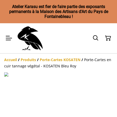
Atelier Karasu est fier de faire partie des exposants
permanents à la Maison des Artisans d'Art du Pays de
Fontainebleau !
Accueil
/
Produits
/
Porte-Cartes KOSATEN
/
Porte-Cartes en
cuir tannage végétal - KOSATEN Bleu Roy