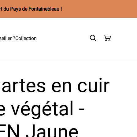
rt du Pays de Fontainebleau !
ellier ?
Collection
artes en cuir
 végétal -
EN Jaune