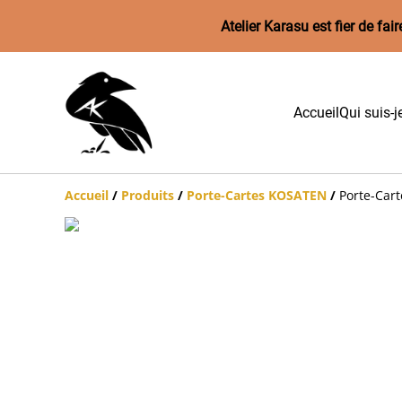
Atelier Karasu est fier de f
Accueil
Qui suis-j
Accueil
/
Produits
/
Porte-Cartes KOSATEN
/
Porte-Cart