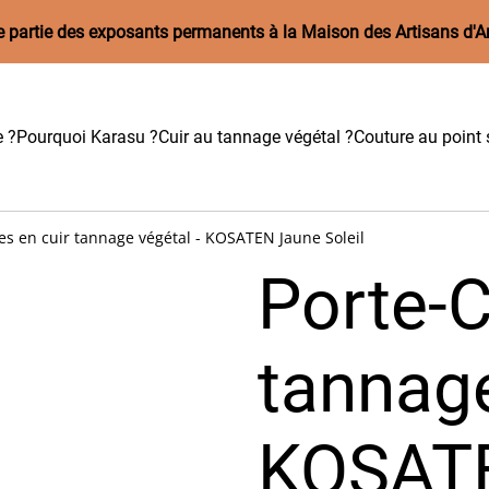
aire partie des exposants permanents à la Maison des Artisans d'A
e ?
Pourquoi Karasu ?
Cuir au tannage végétal ?
Couture au point s
es en cuir tannage végétal - KOSATEN Jaune Soleil
Porte-C
tannage
KOSAT