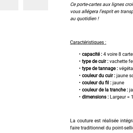
Ce porte-cartes aux lignes croi
vous allégera l’esprit en tran
au quotidien !
Caractéristiques :
capacité :
4 voire 8 cart
type de cuir :
vachette f
type de tannage :
végéta
couleur du cuir :
jaune so
couleur du fil :
jaune
couleur de la tranche :
j
dimensions :
Largeur = 1
La couture est réalisée intég
faire traditionnel du point-sell