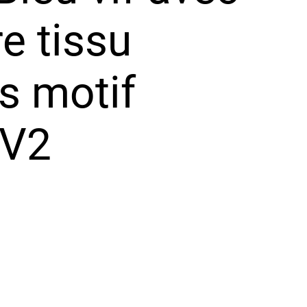
e tissu
s motif
 V2