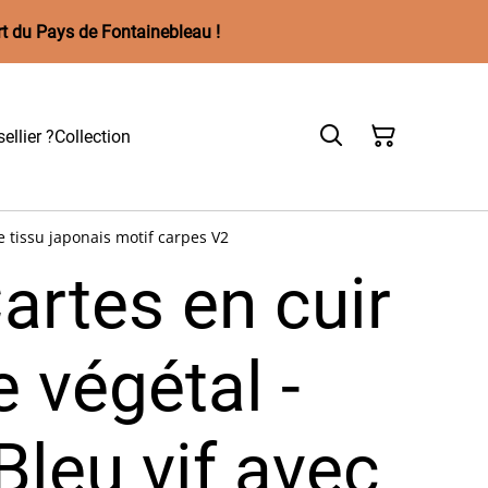
rt du Pays de Fontainebleau !
ellier ?
Collection
 tissu japonais motif carpes V2
artes en cuir
 végétal -
leu vif avec