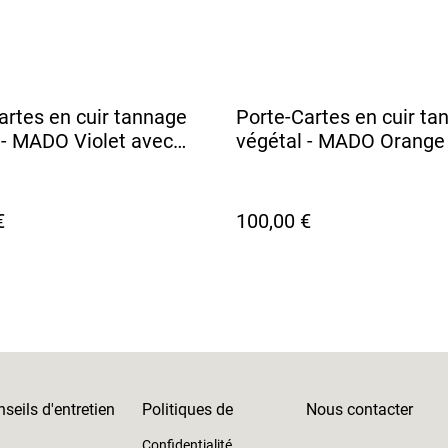
artes en cuir tannage
Porte-Cartes en cuir ta
 - MADO Violet avec
végétal - MADO Orange
e tissu motif Rose
doublure tissu japonais
Mont Fuji
€
100,00 €
seils d'entretien
Politiques de
Nous contacter
Confidentialité