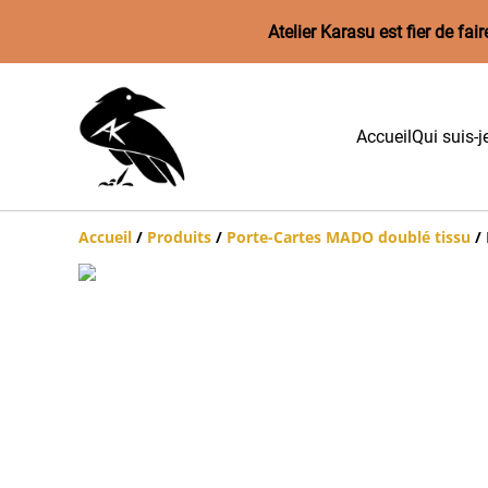
Atelier Karasu est fier de f
Accueil
Qui suis-j
Accueil
/
Produits
/
Porte-Cartes MADO doublé tissu
/