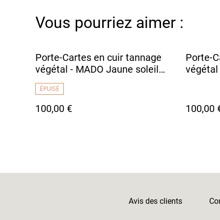
Vous pourriez aimer :
Porte-Cartes en cuir tannage
Porte-C
végétal - MADO Jaune soleil
végétal
avec doublure tissu japonais
doublur
ÉPUISÉ
motif fleurs
100,00 €
100,00 
Avis des clients
Con