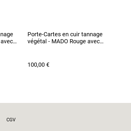
nnage
Porte-Cartes en cuir tannage
 avec
végétal - MADO Rouge avec
 motif
doublure tissu motif Rose V2
100,00 €
CGV