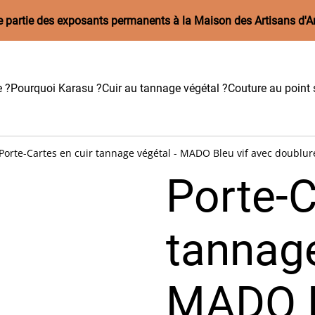
aire partie des exposants permanents à la Maison des Artisans d'A
e ?
Pourquoi Karasu ?
Cuir au tannage végétal ?
Couture au point s
Porte-Cartes en cuir tannage végétal - MADO Bleu vif avec doublure
Porte-C
tannage
MADO B