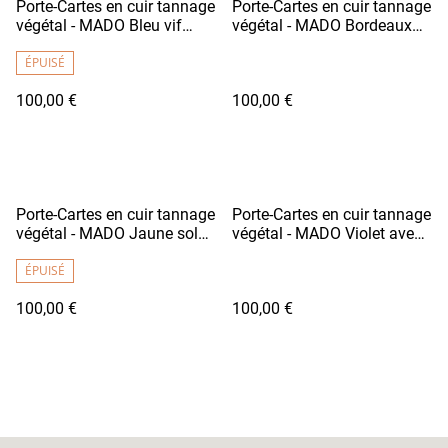
Porte-Cartes en cuir tannage
Porte-Cartes en cuir tannage
végétal - MADO Bleu vif
végétal - MADO Bordeaux
avec doublure tissu
foncé avec doublure tissu
japonais motif carpes
ÉPUISÉ
japonais motif fleurs
100,00 €
100,00 €
Porte-Cartes en cuir tannage
Porte-Cartes en cuir tannage
végétal - MADO Jaune soleil
végétal - MADO Violet avec
avec doublure tissu
doublure tissu motif Rose
japonais motif fleurs
ÉPUISÉ
100,00 €
100,00 €