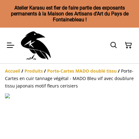
Atelier Karasu est fier de faire partie des exposants
permanents à la Maison des Artisans d'Art du Pays de
Fontainebleau !
Accueil
/
Produits
/
Porte-Cartes MADO doublé tissu
/
Porte-
Cartes en cuir tannage végétal - MADO Bleu vif avec doublure
tissu japonais motif fleurs cerisiers