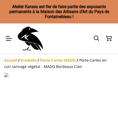
Atelier Karasu est fier de faire partie des exposants
permanents à la Maison des Artisans d'Art du Pays de
Fontainebleau !
Accueil
/
Produits
/
Porte-Cartes MADO
/
Porte-Cartes en
cuir tannage végétal - MADO Bordeaux Clair