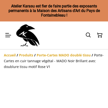
Atelier Karasu est fier de faire partie des exposants
permanents à la Maison des Artisans d'Art du Pays de
Fontainebleau !
Accueil
/
Produits
/
Porte-Cartes MADO doublé tissu
/
Porte-
Cartes en cuir tannage végétal - MADO Noir Brillant avec
doublure tissu motif Rose V1