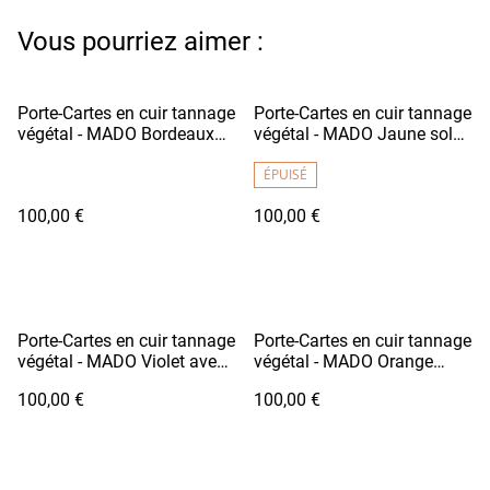
Vous pourriez aimer :
Porte-Cartes en cuir tannage
Porte-Cartes en cuir tannage
végétal - MADO Bordeaux
végétal - MADO Jaune soleil
foncé avec doublure tissu
avec doublure tissu
japonais motif fleurs
japonais motif fleurs
ÉPUISÉ
100,00 €
100,00 €
Porte-Cartes en cuir tannage
Porte-Cartes en cuir tannage
végétal - MADO Violet avec
végétal - MADO Orange
doublure tissu motif Rose
avec doublure tissu
100,00 €
100,00 €
japonais motif Mont Fuji