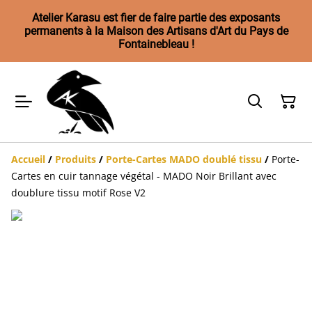
Atelier Karasu est fier de faire partie des exposants
permanents à la Maison des Artisans d'Art du Pays de
Fontainebleau !
Accueil
/
Produits
/
Porte-Cartes MADO doublé tissu
/
Porte-
Cartes en cuir tannage végétal - MADO Noir Brillant avec
doublure tissu motif Rose V2