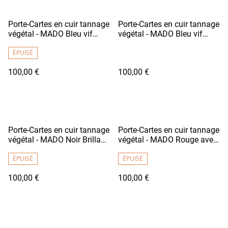
Porte-Cartes en cuir tannage
Porte-Cartes en cuir tannage
végétal - MADO Bleu vif
végétal - MADO Bleu vif
avec doublure tissu
avec doublure tissu
japonais motif carpes V2
ÉPUISÉ
japonais motif carpes V3
100,00 €
100,00 €
Porte-Cartes en cuir tannage
Porte-Cartes en cuir tannage
végétal - MADO Noir Brillant
végétal - MADO Rouge avec
avec doublure tissu
doublure tissu motif Rose
japonais motif fleurs
ÉPUISÉ
V1
ÉPUISÉ
100,00 €
100,00 €