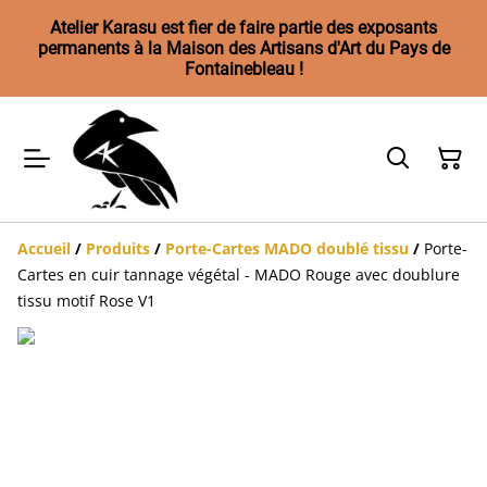
Atelier Karasu est fier de faire partie des exposants
permanents à la Maison des Artisans d'Art du Pays de
Fontainebleau !
Accueil
/
Produits
/
Porte-Cartes MADO doublé tissu
/
Porte-
Cartes en cuir tannage végétal - MADO Rouge avec doublure
tissu motif Rose V1