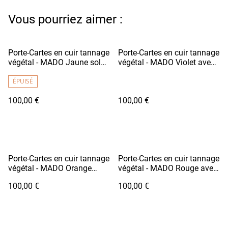
Vous pourriez aimer :
Porte-Cartes en cuir tannage
Porte-Cartes en cuir tannage
végétal - MADO Jaune soleil
végétal - MADO Violet avec
avec doublure tissu
doublure tissu motif Rose
japonais motif fleurs
ÉPUISÉ
100,00 €
100,00 €
Porte-Cartes en cuir tannage
Porte-Cartes en cuir tannage
végétal - MADO Orange
végétal - MADO Rouge avec
avec doublure tissu
doublure tissu motif Rose
100,00 €
100,00 €
japonais motif Mont Fuji
V2