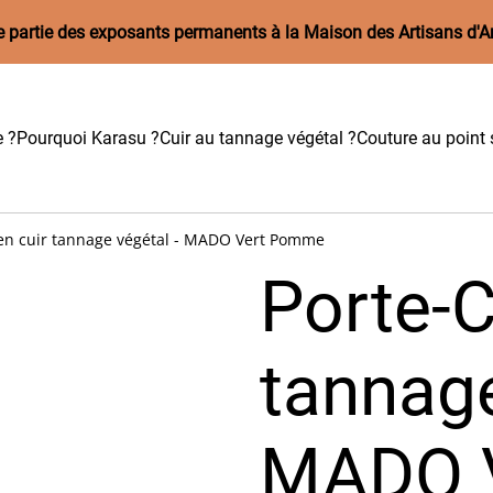
aire partie des exposants permanents à la Maison des Artisans d'A
e ?
Pourquoi Karasu ?
Cuir au tannage végétal ?
Couture au point s
 en cuir tannage végétal - MADO Vert Pomme
Porte-C
tannage
MADO 