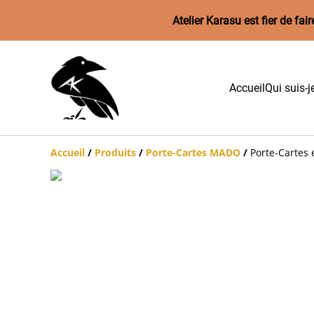
Atelier Karasu est fier de f
Accueil
Qui suis-j
Accueil
/
Produits
/
Porte-Cartes MADO
/
Porte-Cartes