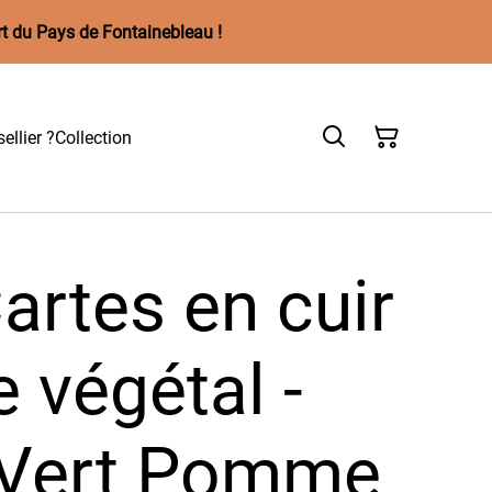
rt du Pays de Fontainebleau !
ellier ?
Collection
artes en cuir
 végétal -
Vert Pomme