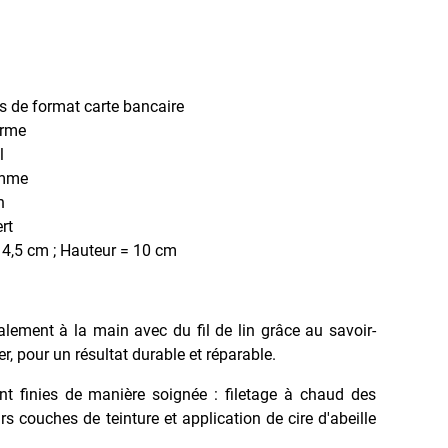
es de format carte bancaire
erme
l
omme
n
rt
4,5 cm ; Hauteur = 10 cm
ralement à la main avec du fil de lin grâce au savoir-
ier, pour un résultat durable et réparable.
nt finies de manière soignée : filetage à chaud des
rs couches de teinture et application de cire d'abeille