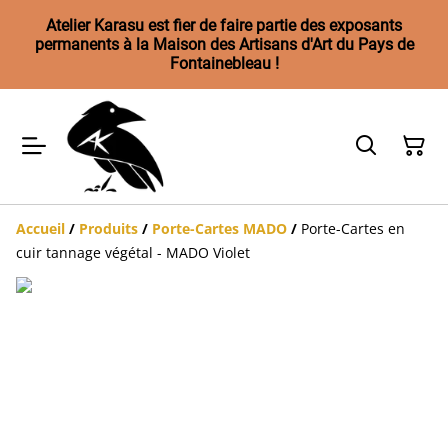
Atelier Karasu est fier de faire partie des exposants
permanents à la Maison des Artisans d'Art du Pays de
Fontainebleau !
Accueil
/
Produits
/
Porte-Cartes MADO
/
Porte-Cartes en
cuir tannage végétal - MADO Violet