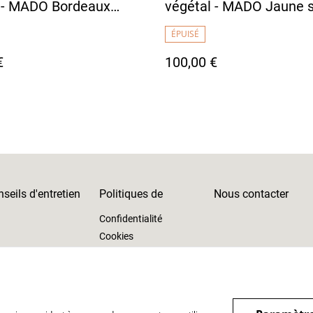
 - MADO Bordeaux
végétal - MADO Jaune s
vec doublure tissu
avec doublure tissu jap
ÉPUISÉ
 motif fleurs
motif fleurs
€
100,00 €
seils d'entretien
Politiques de
Nous contacter
Confidentialité
Cookies