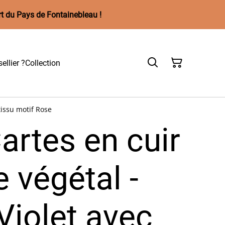
rt du Pays de Fontainebleau !
ellier ?
Collection
tissu motif Rose
artes en cuir
 végétal -
iolet avec