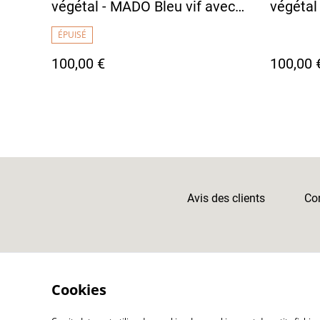
végétal - MADO Bleu vif avec
végétal
doublure tissu japonais motif
foncé a
ÉPUISÉ
carpes
japonais
100,00 €
100,00 
Avis des clients
Con
Cookies