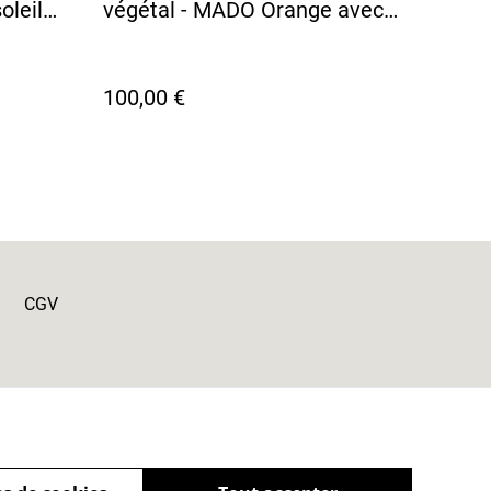
oleil
végétal - MADO Orange avec
onais
doublure tissu japonais motif
Mont Fuji
100,00 €
CGV