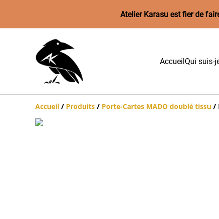
Atelier Karasu est fier de f
Accueil
Qui suis-j
Accueil
/
Produits
/
Porte-Cartes MADO doublé tissu
/