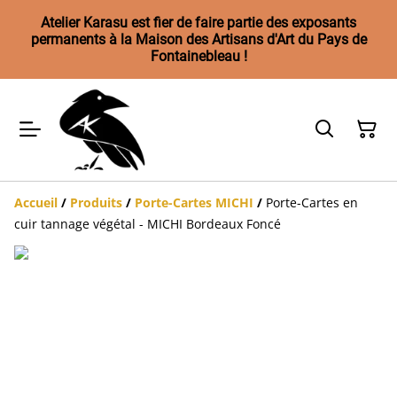
Atelier Karasu est fier de faire partie des exposants
permanents à la Maison des Artisans d'Art du Pays de
Fontainebleau !
Accueil
/
Produits
/
Porte-Cartes MICHI
/
Porte-Cartes en
cuir tannage végétal - MICHI Bordeaux Foncé