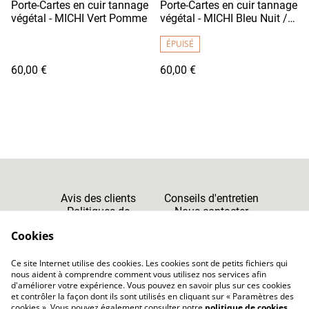
Porte-Cartes en cuir tannage
Porte-Cartes en cuir tannage
végétal - MICHI Vert Pomme
végétal - MICHI Bleu Nuit /
Fil Blanc
ÉPUISÉ
60,00 €
60,00 €
Avis des clients
Conseils d'entretien
Politiques de
Nous contacter
Cookies
Confidentialité
Cookies
Ce site Internet utilise des cookies. Les cookies sont de petits fichiers qui
CGV
nous aident à comprendre comment vous utilisez nos services afin
d'améliorer votre expérience. Vous pouvez en savoir plus sur ces cookies
et contrôler la façon dont ils sont utilisés en cliquant sur « Paramètres des
cookies ». Vous pouvez également consulter notre
politique de cookies
.