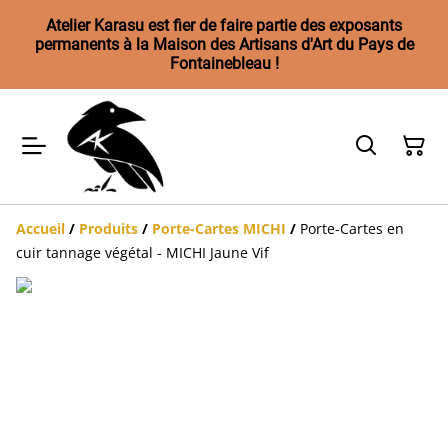
Atelier Karasu est fier de faire partie des exposants
permanents à la Maison des Artisans d'Art du Pays de
Fontainebleau !
Accueil
/
Produits
/
Porte-Cartes MICHI
/
Porte-Cartes en
cuir tannage végétal - MICHI Jaune Vif