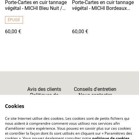
Porte-Cartes en cuir tannage
Porte-Cartes en cuir tannage
végétal - MICHI Bleu Nuit /
végétal - MICHI Bordeaux
Fil Blanc
Clair
ÉPUISÉ
60,00 €
60,00 €
Avis des clients
Conseils d'entretien
Politiques de
Nous contacter
Cookies
Confidentialité
Cookies
Ce site Internet utilise des cookies. Les cookies sont de petits fichiers qui
CGV
nous aident à comprendre comment vous utilisez nos services afin
d'améliorer votre expérience. Vous pouvez en savoir plus sur ces cookies
et contrôler la façon dont ils sont utilisés en cliquant sur « Paramètres des
cookies ». Vous pouvez également consulter notre
politique de cookies
.