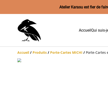
Atelier Karasu est fier de f
Accueil
Qui suis-j
Accueil
/
Produits
/
Porte-Cartes MICHI
/
Porte-Cartes 