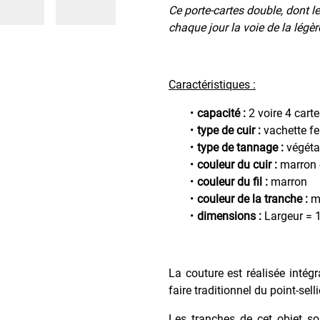
Ce porte-cartes double, dont l
chaque jour la voie de la légère
Caractéristiques :
capacité :
2 voire 4 cart
type de cuir :
vachette f
type de tannage :
végéta
couleur du cuir :
marron 
couleur du fil :
marron
couleur de la tranche :
ma
dimensions :
Largeur = 1
La couture est réalisée intég
faire traditionnel du point-sell
Les tranches de cet objet so