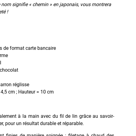
e nom signifie « chemin » en japonais, vous montrera
té !
es de format carte bancaire
erme
l
chocolat
rron réglisse
4,5 cm ; Hauteur = 10 cm
ralement à la main avec du fil de lin grâce au savoir-
ier, pour un résultat durable et réparable.
nt finies de manière soignée : filetage à chaud des