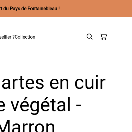
rt du Pays de Fontainebleau !
ellier ?
Collection
artes en cuir
 végétal -
Marron