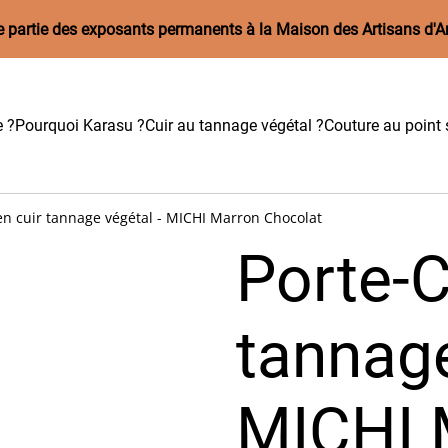
aire partie des exposants permanents à la Maison des Artisans d'A
e ?
Pourquoi Karasu ?
Cuir au tannage végétal ?
Couture au point s
en cuir tannage végétal - MICHI Marron Chocolat
Porte-C
tannage
MICHI 