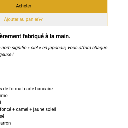
Acheter
Ajouter au panier
èrement fabriqué à la main.
 nom signifie « ciel » en japonais, vous offrira chaque
geuse !
es de format carte bancaire
erme
l
oncé + camel + jaune soleil
sé
arron