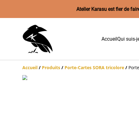
Atelier Karasu est fier de f
Accueil
Qui suis-j
Accueil
/
Produits
/
Porte-Cartes SORA tricolore
/
Porte