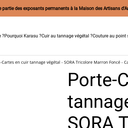
aire partie des exposants permanents à la Maison des Artisans d'A
e ?
Pourquoi Karasu ?
Cuir au tannage végétal ?
Couture au point s
-Cartes en cuir tannage végétal - SORA Tricolore Marron Foncé - Cam
Porte-C
tannage
SORA T