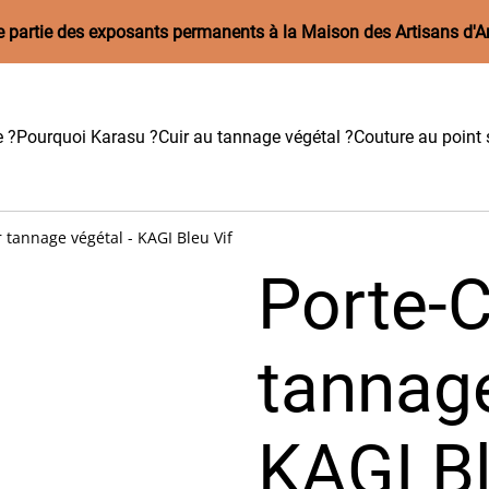
aire partie des exposants permanents à la Maison des Artisans d'A
e ?
Pourquoi Karasu ?
Cuir au tannage végétal ?
Couture au point s
r tannage végétal - KAGI Bleu Vif
Porte-C
tannage
KAGI Bl