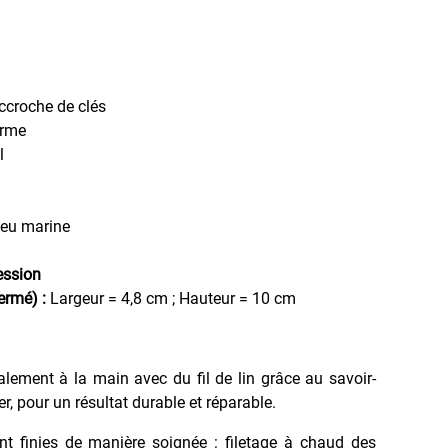
ccroche de clés
erme
l
eu marine
ession
ermé) :
Largeur = 4,8 cm ; Hauteur = 10 cm
ralement à la main avec du fil de lin grâce au savoir-
ier, pour un résultat durable et réparable.
nt finies de manière soignée : filetage à chaud des