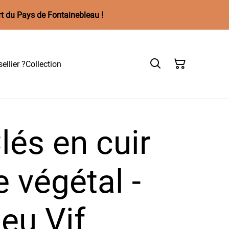
rt du Pays de Fontainebleau !
ellier ?
Collection
lés en cuir
 végétal -
eu Vif