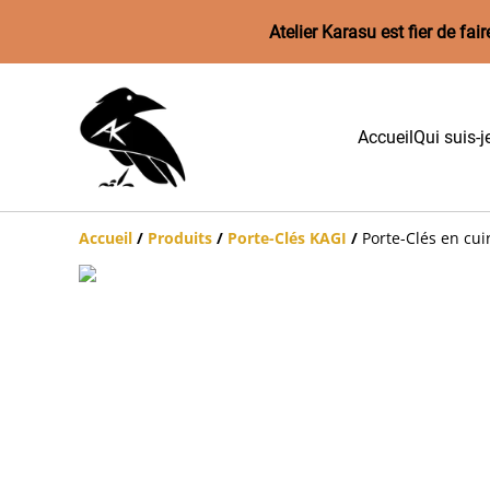
Atelier Karasu est fier de f
Accueil
Qui suis-j
Accueil
/
Produits
/
Porte-Clés KAGI
/
Porte-Clés en cui