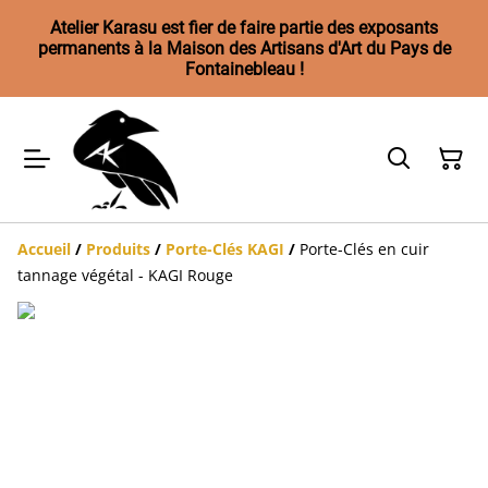
Atelier Karasu est fier de faire partie des exposants
permanents à la Maison des Artisans d'Art du Pays de
Fontainebleau !
Accueil
/
Produits
/
Porte-Clés KAGI
/
Porte-Clés en cuir
tannage végétal - KAGI Rouge