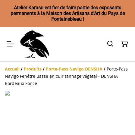
Atelier Karasu est fier de faire partie des exposants
permanents à la Maison des Artisans d'Art du Pays de
Fontainebleau !
Accueil
/
Produits
/
Porte-Pass Navigo DENSHA
/
Porte-Pass
Navigo Fenêtre Basse en cuir tannage végétal - DENSHA
Bordeaux Foncé