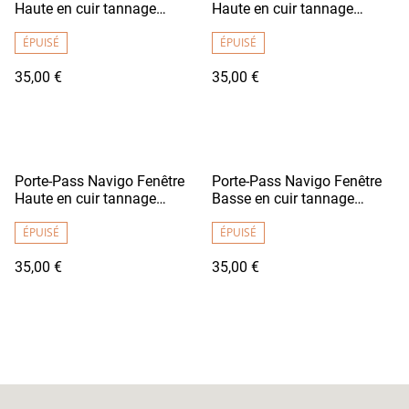
Haute en cuir tannage
Haute en cuir tannage
végétal - DENSHA Marron
végétal - DENSHA Rouge
Chocolat
ÉPUISÉ
ÉPUISÉ
35,00 €
35,00 €
Porte-Pass Navigo Fenêtre
Porte-Pass Navigo Fenêtre
Haute en cuir tannage
Basse en cuir tannage
végétal - DENSHA Vert
végétal - DENSHA Bleu Vif
Pomme
ÉPUISÉ
ÉPUISÉ
35,00 €
35,00 €