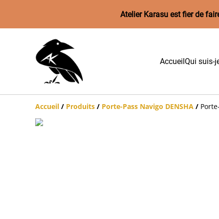
Atelier Karasu est fier de f
Accueil
Qui suis-j
Accueil
/
Produits
/
Porte-Pass Navigo DENSHA
/
Porte