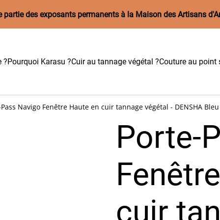
aire partie des exposants permanents à la Maison des Artisans d'A
e ?
Pourquoi Karasu ?
Cuir au tannage végétal ?
Couture au point s
-Pass Navigo Fenêtre Haute en cuir tannage végétal - DENSHA Bleu
Porte-
Fenêtr
cuir ta