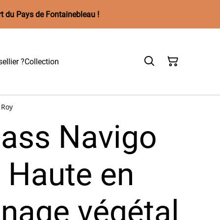
rt du Pays de Fontainebleau !
ellier ?
Collection
 Roy
Pass Navigo
e Haute en
nnage végétal