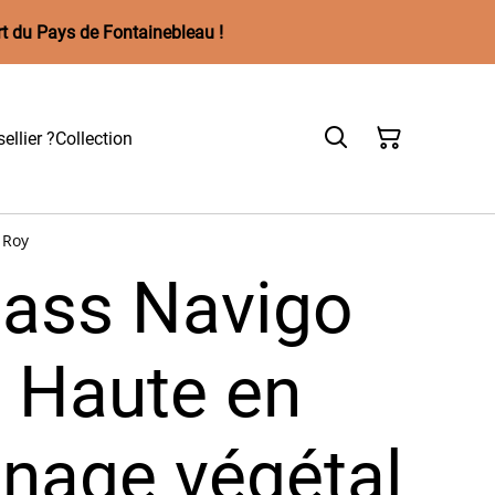
rt du Pays de Fontainebleau !
ellier ?
Collection
 Roy
Pass Navigo
e Haute en
nnage végétal