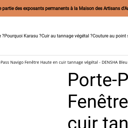
aire partie des exposants permanents à la Maison des Artisans d'A
e ?
Pourquoi Karasu ?
Cuir au tannage végétal ?
Couture au point s
-Pass Navigo Fenêtre Haute en cuir tannage végétal - DENSHA Bleu
Porte-
Fenêtr
cuir ta