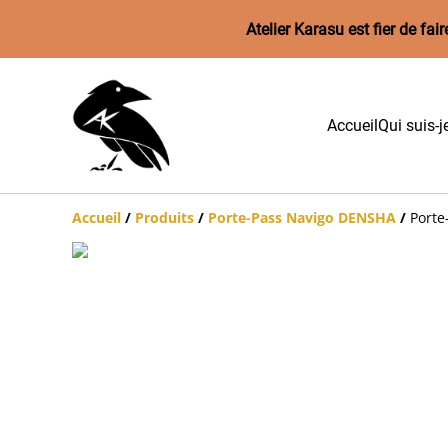
Atelier Karasu est fier de f
Accueil
Qui suis-j
Accueil
/
Produits
/
Porte-Pass Navigo DENSHA
/
Porte