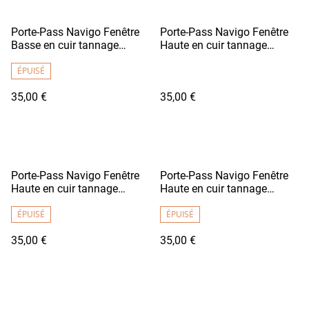
Porte-Pass Navigo Fenêtre
Porte-Pass Navigo Fenêtre
Basse en cuir tannage
Haute en cuir tannage
végétal - DENSHA Noir
végétal - DENSHA Jaune Vif
Grainé
ÉPUISÉ
35,00 €
35,00 €
Porte-Pass Navigo Fenêtre
Porte-Pass Navigo Fenêtre
Haute en cuir tannage
Haute en cuir tannage
végétal - DENSHA Marron
végétal - DENSHA Rouge
Chocolat
ÉPUISÉ
ÉPUISÉ
35,00 €
35,00 €