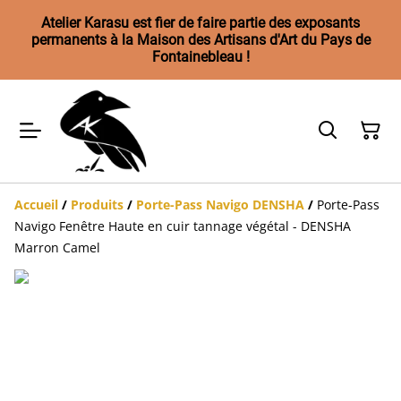
Atelier Karasu est fier de faire partie des exposants
permanents à la Maison des Artisans d'Art du Pays de
Fontainebleau !
Accueil
/
Produits
/
Porte-Pass Navigo DENSHA
/
Porte-Pass
Navigo Fenêtre Haute en cuir tannage végétal - DENSHA
Marron Camel