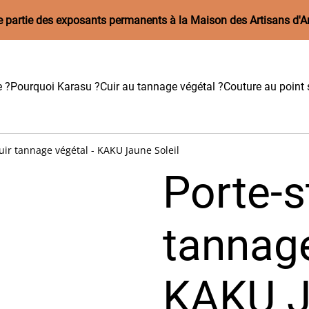
aire partie des exposants permanents à la Maison des Artisans d'A
e ?
Pourquoi Karasu ?
Cuir au tannage végétal ?
Couture au point s
cuir tannage végétal - KAKU Jaune Soleil
Porte-s
tannage
KAKU J