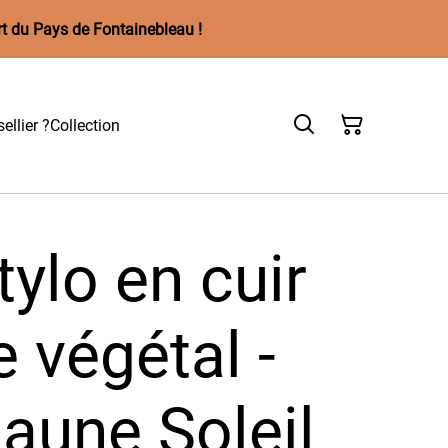
rt du Pays de Fontainebleau !
ellier ?
Collection
tylo en cuir
 végétal -
aune Soleil