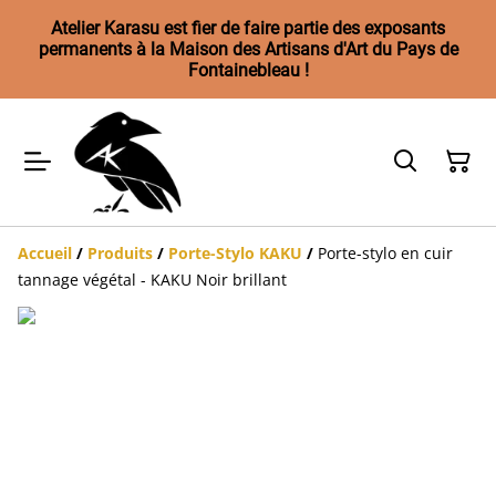
Atelier Karasu est fier de faire partie des exposants
permanents à la Maison des Artisans d'Art du Pays de
Fontainebleau !
Accueil
/
Produits
/
Porte-Stylo KAKU
/
Porte-stylo en cuir
tannage végétal - KAKU Noir brillant