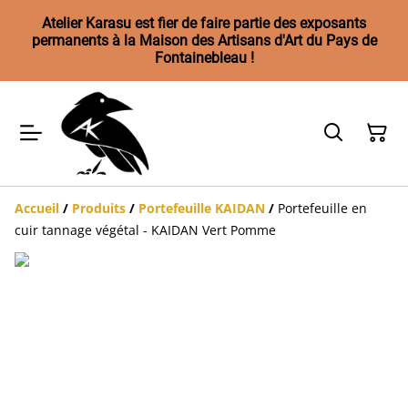
Atelier Karasu est fier de faire partie des exposants
permanents à la Maison des Artisans d'Art du Pays de
Fontainebleau !
Accueil
/
Produits
/
Portefeuille KAIDAN
/
Portefeuille en
cuir tannage végétal - KAIDAN Vert Pomme