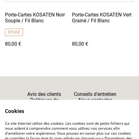
Porte-Cartes KOSATEN Noir
Porte-Cartes KOSATEN Vert
Souple / Fil Blanc
Grainé / Fil Blanc
ÉPUISÉ
80,00 €
80,00 €
Avis des clients
Conseils d'entretien
Politiques de
Nous contacter
Cookies
Confidentialité
Cookies
Ce site Internet utilise des cookies. Les cookies sont de petits fichiers qui
CGV
nous aident à comprendre comment vous utilisez nos services afin
d'améliorer votre expérience. Vous pouvez en savoir plus sur ces cookies
et contrôler la façon dont ils sont utilisés en cliquant sur « Paramètres des