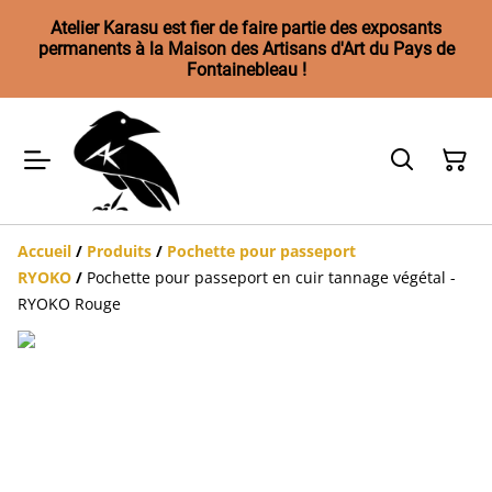
Atelier Karasu est fier de faire partie des exposants
permanents à la Maison des Artisans d'Art du Pays de
Fontainebleau !
Accueil
/
Produits
/
Pochette pour passeport
RYOKO
/
Pochette pour passeport en cuir tannage végétal -
RYOKO Rouge