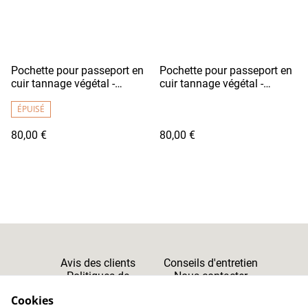
Pochette pour passeport en
Pochette pour passeport en
cuir tannage végétal -
cuir tannage végétal -
RYOKO Bleu Vif
RYOKO Marron Foncé
ÉPUISÉ
80,00 €
80,00 €
Avis des clients
Conseils d'entretien
Politiques de
Nous contacter
Cookies
Confidentialité