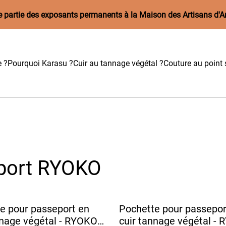
aire partie des exposants permanents à la Maison des Artisans d'A
e ?
Pourquoi Karasu ?
Cuir au tannage végétal ?
Couture au point s
eport RYOKO
e pour passeport en
Pochette pour passepor
nnage végétal - RYOKO
cuir tannage végétal -