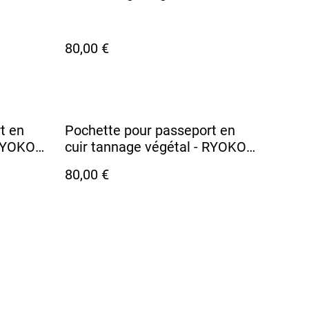
Jaune Soleil
80,00 €
t en
Pochette pour passeport en
 RYOKO
cuir tannage végétal - RYOKO
Rouge
80,00 €