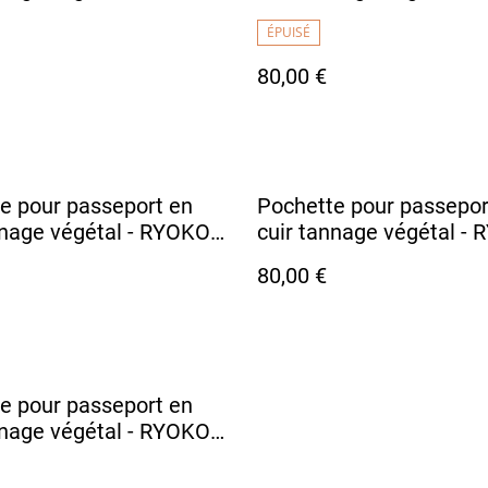
ux Foncé
Camel
ÉPUISÉ
80,00 €
e pour passeport en
Pochette pour passepor
nnage végétal - RYOKO
cuir tannage végétal -
llant
orange
80,00 €
e pour passeport en
nnage végétal - RYOKO