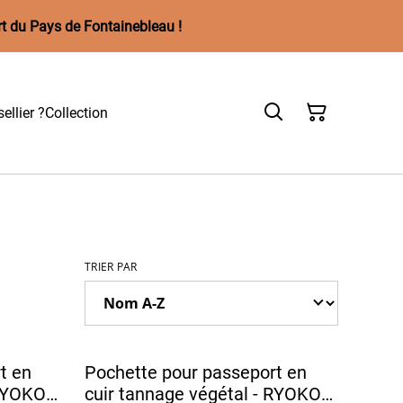
rt du Pays de Fontainebleau !
ellier ?
Collection
TRIER PAR
t en
Pochette pour passeport en
 RYOKO
cuir tannage végétal - RYOKO