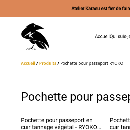
Atelier Karasu est fier de f
Accueil
Qui suis-j
Accueil
/
Produits
/
Pochette pour passeport RYOKO
Pochette pour pass
Pochette pour passeport en
Pochett
cuir tannage végétal - RYOKO
cuir ta