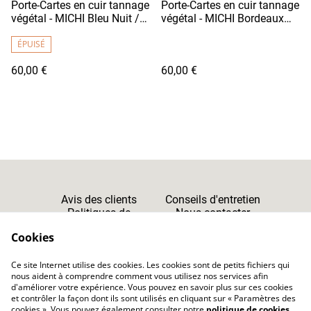
Porte-Cartes en cuir tannage
Porte-Cartes en cuir tannage
végétal - MICHI Bleu Nuit /
végétal - MICHI Bordeaux
Fil Blanc
Clair
ÉPUISÉ
60,00 €
60,00 €
Avis des clients
Conseils d'entretien
Politiques de
Nous contacter
Cookies
Confidentialité
Cookies
Ce site Internet utilise des cookies. Les cookies sont de petits fichiers qui
CGV
nous aident à comprendre comment vous utilisez nos services afin
d'améliorer votre expérience. Vous pouvez en savoir plus sur ces cookies
et contrôler la façon dont ils sont utilisés en cliquant sur « Paramètres des
cookies ». Vous pouvez également consulter notre
politique de cookies
.