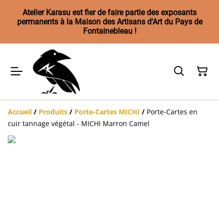
Atelier Karasu est fier de faire partie des exposants
permanents à la Maison des Artisans d'Art du Pays de
Fontainebleau !
Accueil
/
Produits
/
Porte-Cartes MICHI
/
Porte-Cartes en
cuir tannage végétal - MICHI Marron Camel