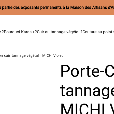
aire partie des exposants permanents à la Maison des Artisans d'A
e ?
Pourquoi Karasu ?
Cuir au tannage végétal ?
Couture au point s
en cuir tannage végétal - MICHI Violet
Porte-C
tannage
MICHI V