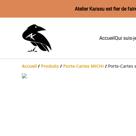
Atelier Karasu est fier de f
Accueil
Qui suis-j
Accueil
/
Produits
/
Porte-Cartes MICHI
/
Porte-Cartes 