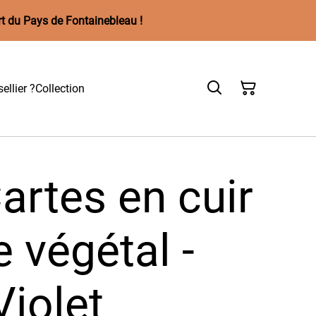
rt du Pays de Fontainebleau !
ellier ?
Collection
artes en cuir
 végétal -
iolet