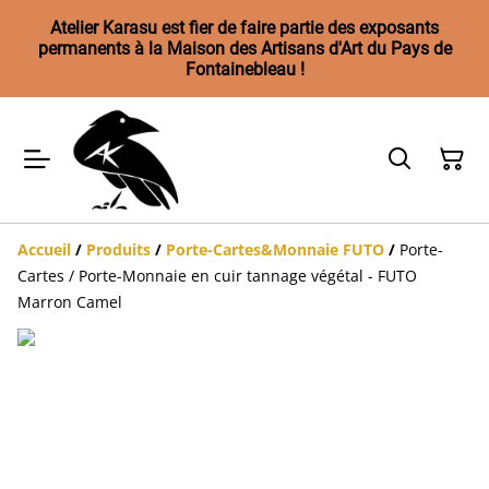
Atelier Karasu est fier de faire partie des exposants
permanents à la Maison des Artisans d'Art du Pays de
Fontainebleau !
Accueil
/
Produits
/
Porte-Cartes&Monnaie FUTO
/
Porte-
Cartes / Porte-Monnaie en cuir tannage végétal - FUTO
Marron Camel