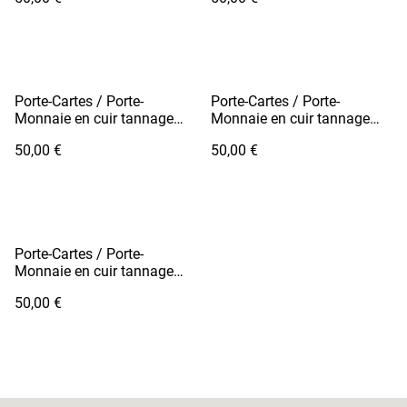
Porte-Cartes / Porte-
Porte-Cartes / Porte-
Monnaie en cuir tannage
Monnaie en cuir tannage
végétal - FUTO Vert Khaki /
végétal - FUTO Vert Pomme
50,00 €
50,00 €
Fil Blanc
Porte-Cartes / Porte-
Monnaie en cuir tannage
végétal - FUTO Violet
50,00 €