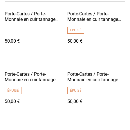
Porte-Cartes / Porte-
Porte-Cartes / Porte-
Monnaie en cuir tannage
Monnaie en cuir tannage
végétal - FUTO Bleu Marine
végétal - FUTO Bleu Roy
/ Fil Blanc
ÉPUISÉ
50,00 €
50,00 €
Porte-Cartes / Porte-
Porte-Cartes / Porte-
Monnaie en cuir tannage
Monnaie en cuir tannage
végétal - FUTO Bordeaux
végétal - FUTO Bordeaux
Clair
ÉPUISÉ
Foncé
ÉPUISÉ
50,00 €
50,00 €