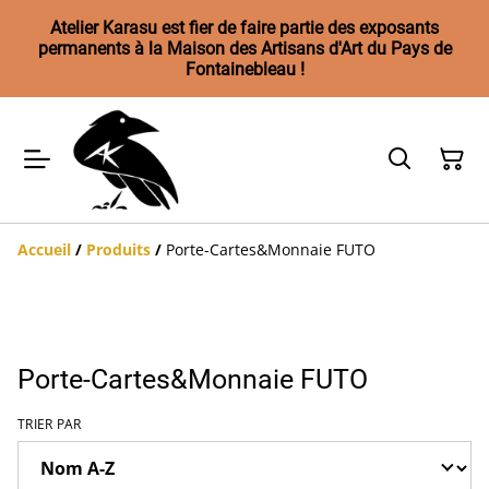
Atelier Karasu est fier de faire partie des exposants
permanents à la Maison des Artisans d'Art du Pays de
Fontainebleau !
Accueil
/
Produits
/
Porte-Cartes&Monnaie FUTO
Porte-Cartes&Monnaie FUTO
TRIER PAR