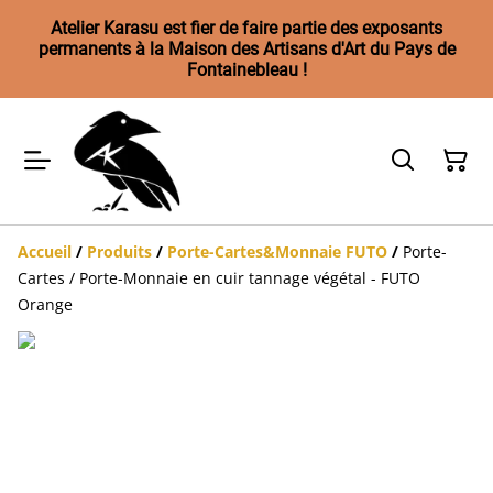
Atelier Karasu est fier de faire partie des exposants
permanents à la Maison des Artisans d'Art du Pays de
Fontainebleau !
Accueil
/
Produits
/
Porte-Cartes&Monnaie FUTO
/
Porte-
Cartes / Porte-Monnaie en cuir tannage végétal - FUTO
Orange